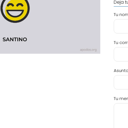
Deja 
Tu no
Tu cor
Asunt
Tu men