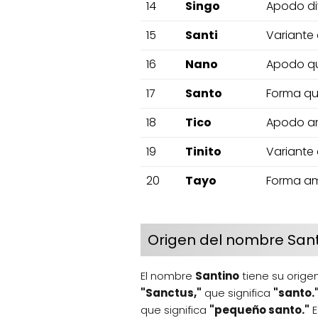
14
Singo
Apodo div
15
Santi
Variante
16
Nano
Apodo qu
17
Santo
Forma qu
18
Tico
Apodo am
19
Tinito
Variante 
20
Tayo
Forma am
Origen del nombre San
El nombre
Santino
tiene su origen
"Sanctus,"
que significa
"santo.
que significa
"pequeño santo."
E