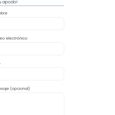
tu apodo!
mbre
reo electrónico
o
saje (opcional)