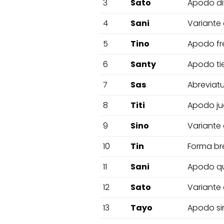
3
Sato
Apodo di
4
Sani
Variante 
5
Tino
Apodo fr
6
Santy
Apodo tie
7
Sas
Abreviatu
8
Titi
Apodo jug
9
Sino
Variante 
10
Tin
Forma bre
11
Sani
Apodo qu
12
Sato
Variante 
13
Tayo
Apodo sim