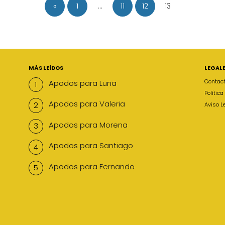
«
1
…
11
12
13
MÁS LEÍDOS
LEGAL
Contac
Apodos para Luna
Polític
Apodos para Valeria
Aviso L
Apodos para Morena
Apodos para Santiago
Apodos para Fernando